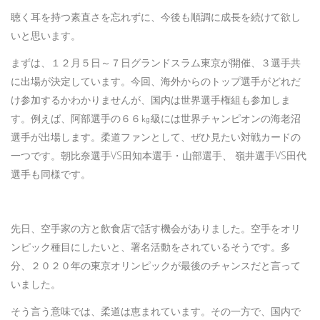
聴く耳を持つ素直さを忘れずに、今後も順調に成長を続けて欲し
いと思います。
まずは、１２月５日～７日グランドスラム東京が開催、３選手共
に出場が決定しています。今回、海外からのトップ選手がどれだ
け参加するかわかりませんが、国内は世界選手権組も参加しま
す。例えば、阿部選手の６６㎏級には世界チャンピオンの海老沼
選手が出場します。柔道ファンとして、ぜひ見たい対戦カードの
一つです。朝比奈選手VS田知本選手・山部選手、 嶺井選手VS田代
選手も同様です。
先日、空手家の方と飲食店で話す機会がありました。空手をオリ
ンピック種目にしたいと、署名活動をされているそうです。多
分、２０２０年の東京オリンピックが最後のチャンスだと言って
いました。
そう言う意味では、柔道は恵まれています。その一方で、国内で