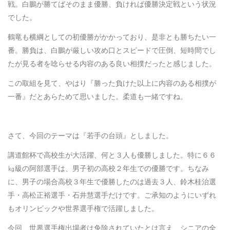
戦。白鵬が勝てばそのまま優勝、負ければ優勝決定戦という状況
でした。
鶴竜も横綱としての初優勝がかかっており、是非とも勝ちたい一
番。勝負は、白鵬が厳しい攻め口とスピードで圧倒、短時間でし
たが見る者を唸らせる内容のある良い相撲だったと感じました。
この取組を見て、やはり『勝った負けた以上に内容のある相撲が
一番』だとあらためて思いました。柔道も一緒ですね。
さて、今回のテーマは『若手の台頭』としました。
講道館杯で高校生が大活躍、何と３人も優勝しました。特に６６
㎏級の阿部選手は、男子初の高校２年生での優勝です。ちなみ
に、男子の場合高校３年生で優勝したのは過去３人、鈴木桂治選
手・高松正裕選手・石井慧選手だけです。ご承知のようにいずれ
もオリンピックや世界選手権で活躍しました。
今回、世界選手権出場者は免除されていたとは言え、シニアの全