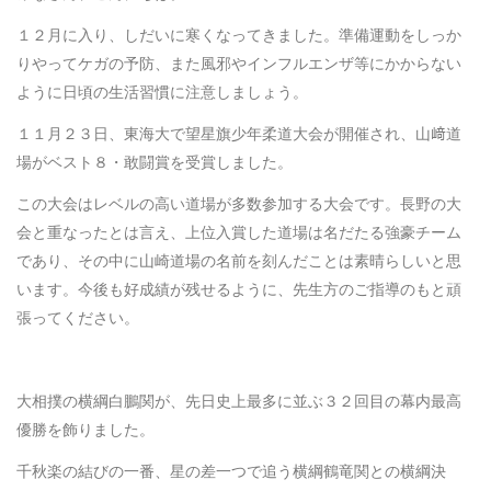
１２月に入り、しだいに寒くなってきました。準備運動をしっか
りやってケガの予防、また風邪やインフルエンザ等にかからない
ように日頃の生活習慣に注意しましょう。
１１月２３日、東海大で望星旗少年柔道大会が開催され、山﨑道
場がベスト８・敢闘賞を受賞しました。
この大会はレベルの高い道場が多数参加する大会です。長野の大
会と重なったとは言え、上位入賞した道場は名だたる強豪チーム
であり、その中に山崎道場の名前を刻んだことは素晴らしいと思
います。今後も好成績が残せるように、先生方のご指導のもと頑
張ってください。
大相撲の横綱白鵬関が、先日史上最多に並ぶ３２回目の幕内最高
優勝を飾りました。
千秋楽の結びの一番、星の差一つで追う横綱鶴竜関との横綱決