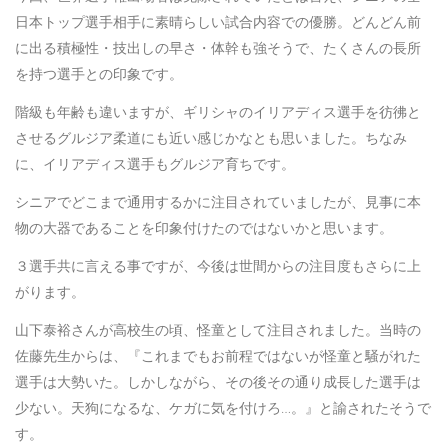
日本トップ選手相手に素晴らしい試合内容での優勝。どんどん前
に出る積極性・技出しの早さ・体幹も強そうで、たくさんの長所
を持つ選手との印象です。
階級も年齢も違いますが、ギリシャのイリアディス選手を彷彿と
させるグルジア柔道にも近い感じかなとも思いました。ちなみ
に、イリアディス選手もグルジア育ちです。
シニアでどこまで通用するかに注目されていましたが、見事に本
物の大器であることを印象付けたのではないかと思います。
３選手共に言える事ですが、今後は世間からの注目度もさらに上
がります。
山下泰裕さんが高校生の頃、怪童として注目されました。当時の
佐藤先生からは、『これまでもお前程ではないが怪童と騒がれた
選手は大勢いた。しかしながら、その後その通り成長した選手は
少ない。天狗になるな、ケガに気を付けろ…。』と諭されたそうで
す。