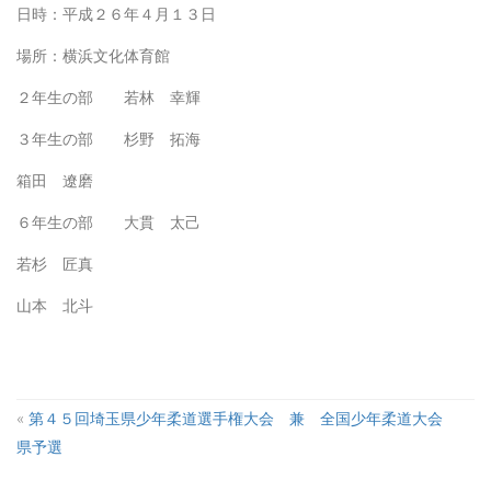
日時：平成２６年４月１３日
場所：横浜文化体育館
２年生の部 若林 幸輝
３年生の部 杉野 拓海
箱田 遼磨
６年生の部 大貫 太己
若杉 匠真
山本 北斗
«
第４５回埼玉県少年柔道選手権大会 兼 全国少年柔道大会
県予選
A