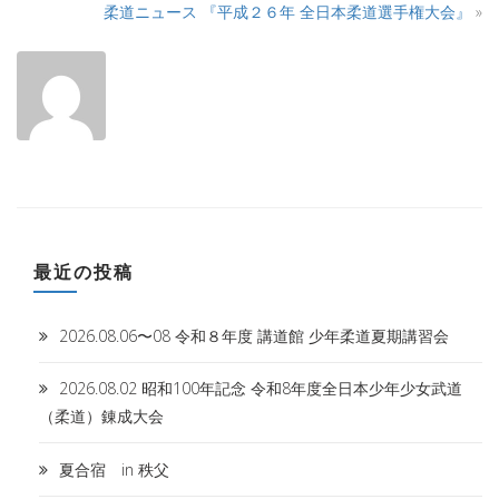
T
柔道ニュース 『平成２６年 全日本柔道選手権大会』
»
A
最近の投稿
2026.08.06〜08 令和８年度 講道館 少年柔道夏期講習会
2026.08.02 昭和100年記念 令和8年度全日本少年少女武道
（柔道）錬成大会
夏合宿 in 秩父