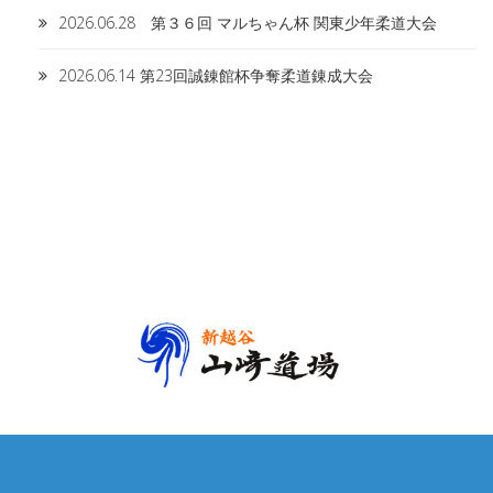
2026.06.28 第３６回 マルちゃん杯 関東少年柔道大会
2026.06.14 第23回誠錬館杯争奪柔道錬成大会