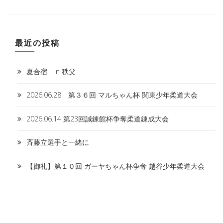
最近の投稿
夏合宿 in 秩父
2026.06.28 第３６回 マルちゃん杯 関東少年柔道大会
2026.06.14 第23回誠錬館杯争奪柔道錬成大会
斉藤立選手と一緒に
【御礼】第１０回 ガーヤちゃん杯争奪 越谷少年柔道大会