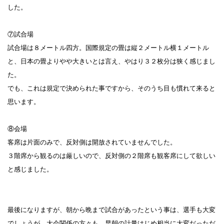
した。
⑦試合場
試合場は８メートル四方。国際規定の畳は縦２メートル横１メートル
と、日本の畳よりやや大きいとは言え、やはり３２枚分は狭く感じまし
た。
でも、これは規定で決められた事ですから、そのうち目も慣れて来ると
思います。
⑧会場
客席は片面のみで、反対側は開放されていませんでした。
３階席から観るのは厳しいので、反対側の２階席も観客席にして欲しい
と感じました。
最後になりますが、朝から晩まで試合があったという事は、選手も大変
でしょうが、大会関係の方々も、早朝の計量はじめ相当に大変だっただ