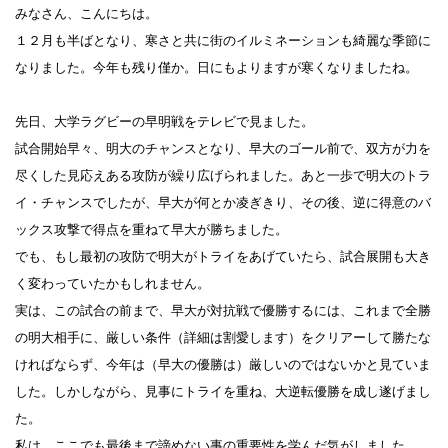
みなさん、こんにちは。
１２月も半ばとなり、寒さと共に街のイルミネーションも綺麗な季節に
なりました。今年も残り僅か。日にもよりますが寒くなりましたね。
先日、大学ラグビーの早明戦をテレビで見ました。
試合開始早々、明大のチャンスとなり、早大のゴール前で、双方が力を
尽くした見応えある攻防が繰り広げられました。あと一歩で明大のトラ
イ・チャンスでしたが、早大が何とか凌ぎきり、その後、逆に得意のバ
ックス攻撃で得点を重ねて早大が勝ちました。
でも、もし最初の攻防で明大がトライをあげていたら、試合展開も大き
く変わっていたかもしれません。
実は、この試合の前まで、早大が対抗戦で優勝するには、これまで全勝
の明大相手に、厳しい条件（詳細は割愛します）をクリアーして勝たな
ければならず、今年は（早大の優勝は）厳しいのではないかと見ていま
した。しかしながら、見事にトライを重ね、大逆転優勝を成し遂げまし
た。
私は、ここでも最後まで諦めない事の重要性を学んだ気がしました。