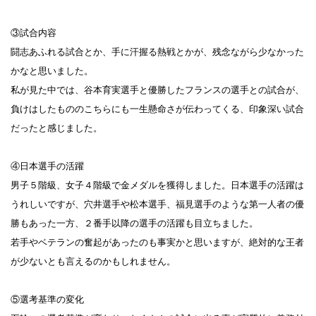
③試合内容
闘志あふれる試合とか、手に汗握る熱戦とかが、残念ながら少なかった
かなと思いました。
私が見た中では、谷本育実選手と優勝したフランスの選手との試合が、
負けはしたもののこちらにも一生懸命さが伝わってくる、印象深い試合
だったと感じました。
④日本選手の活躍
男子５階級、女子４階級で金メダルを獲得しました。日本選手の活躍は
うれしいですが、穴井選手や松本選手、福見選手のような第一人者の優
勝もあった一方、２番手以降の選手の活躍も目立ちました。
若手やベテランの奮起があったのも事実かと思いますが、絶対的な王者
が少ないとも言えるのかもしれません。
⑤選考基準の変化