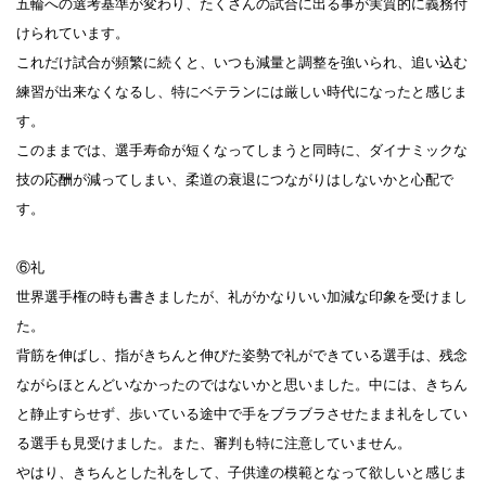
五輪への選考基準が変わり、たくさんの試合に出る事が実質的に義務付
けられています。
これだけ試合が頻繁に続くと、いつも減量と調整を強いられ、追い込む
練習が出来なくなるし、特にベテランには厳しい時代になったと感じま
す。
このままでは、選手寿命が短くなってしまうと同時に、ダイナミックな
技の応酬が減ってしまい、柔道の衰退につながりはしないかと心配で
す。
⑥礼
世界選手権の時も書きましたが、礼がかなりいい加減な印象を受けまし
た。
背筋を伸ばし、指がきちんと伸びた姿勢で礼ができている選手は、残念
ながらほとんどいなかったのではないかと思いました。中には、きちん
と静止すらせず、歩いている途中で手をブラブラさせたまま礼をしてい
る選手も見受けました。また、審判も特に注意していません。
やはり、きちんとした礼をして、子供達の模範となって欲しいと感じま