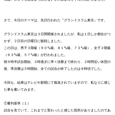
さて、今日のテーマは、先日行われた『グランドスラム東京』です。
グランドスラム東京は３日間開催されましたが、私は１日しか都合がつ
かず、２日目の日曜日に観戦しました。
この日は、男子３階級（９０㌔級、８１㌔級、７３㌔級）、女子２階級
（６３㌔級、５７㌔級）が行われました。
朝９時半試合開始、３時過ぎに準々決勝まで終わり、２時間近い休憩の
後、準決勝は５時開始、全ての試合が終了したのは８時頃でした。
今回も、結果はテレビや新聞にて報道されていますので、私なりに感じ
た事を書いてみます。
①審判基準（１）
試合を見ていて、これまでと変わったと感じた箇所がありましたのであ