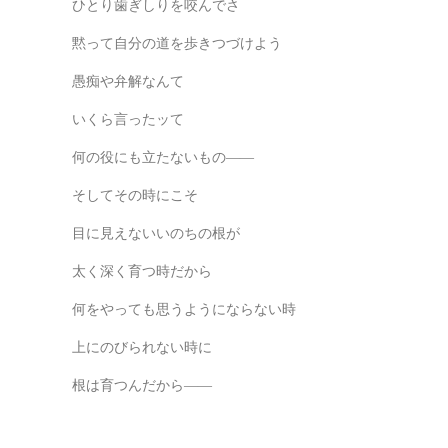
ひとり歯ぎしりを咬んでさ
黙って自分の道を歩きつづけよう
愚痴や弁解なんて
いくら言ったッて
何の役にも立たないもの――
そしてその時にこそ
目に見えないいのちの根が
太く深く育つ時だから
何をやっても思うようにならない時
上にのびられない時に
根は育つんだから――