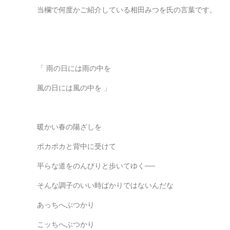
当欄で何度かご紹介している相田みつを氏の言葉です。
「 雨の日には雨の中を
風の日には風の中を 」
暖かい春の陽ざしを
ポカポカと背中に受けて
平らな道をのんびりと歩いてゆく──
そんな調子のいい時ばかりではないんだな
あっちへぶつかり
こッちへぶつかり