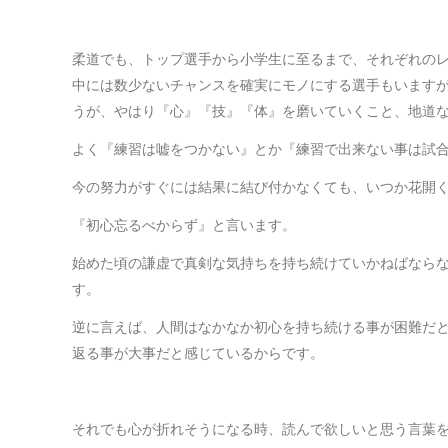
柔道でも、トップ選手から小学生に至るまで、それぞれの
中には数少ないチャンスを確実にモノにする選手もいます
うが、やはり『心』『技』『体』を磨いていくこと、地道
よく『練習は嘘をつかない』とか『練習で出来ない事は試
今の努力がすぐには結果に結び付かなくても、いつか花開
『初心忘るべからず』と言います。
始めた頃の謙虚で真剣な気持ちを持ち続けていかねばなら
す。
逆に言えば、人間はなかなか初心を持ち続ける事が困難だ
返る事が大事だと感じているからです。
それでも心が折れそうになる時、読んで欲しいと思う言葉