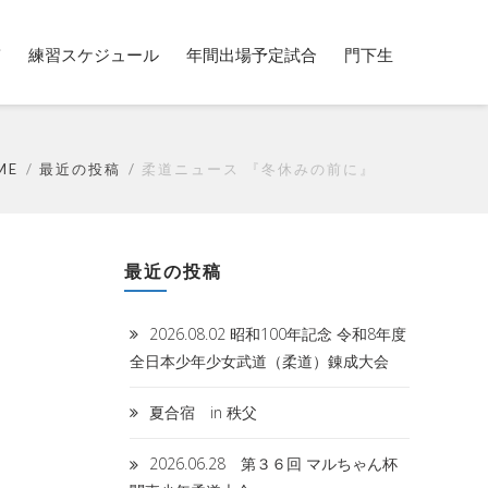
稿
練習スケジュール
年間出場予定試合
門下生
ME
最近の投稿
柔道ニュース 『冬休みの前に』
最近の投稿
2026.08.02 昭和100年記念 令和8年度
全日本少年少女武道（柔道）錬成大会
夏合宿 in 秩父
2026.06.28 第３６回 マルちゃん杯