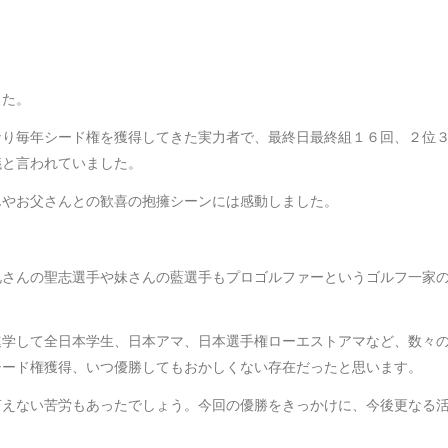
した。
なり毎年シード権を獲得してきた実力者で、最終日最終組１６回、２位
議と言われていました。
んやお父さんとの歓喜の抱擁シーンには感動しました。
兄さんの聖志選手や妹さんの藍選手もプロゴルファーというゴルフ一家
進学して全日本学生、日本アマ、日本選手権ローエストアマなど、数々
シード権獲得、いつ優勝してもおかしくない存在だったと思います。
言えない苦労もあったでしょう。今回の優勝をきっかけに、今後更なる