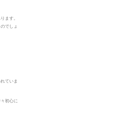
あります。
るのでしょ
われていま
時々初心に