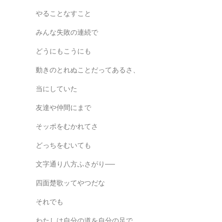
やることなすこと
みんな失敗の連続で
どうにもこうにも
動きのとれぬことだってあるさ、
当にしていた
友達や仲間にまで
そッポをむかれてさ
どっちをむいても
文字通り八方ふさがり──
四面楚歌ッてやつだな
それでも
わたしは自分の道を自分の足で