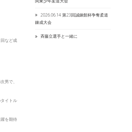
関東少年柔道大会
2026.06.14 第23回誠錬館杯争奪柔道
錬成大会
斉藤立選手と一緒に
３回など成
の次男で、
のタイトル
活躍を期待