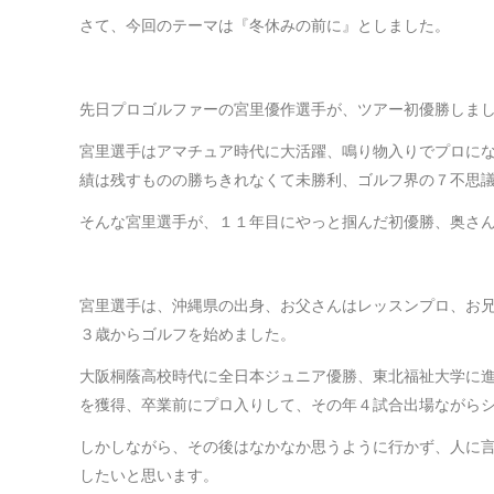
さて、今回のテーマは『冬休みの前に』としました。
先日プロゴルファーの宮里優作選手が、ツアー初優勝しま
宮里選手はアマチュア時代に大活躍、鳴り物入りでプロに
績は残すものの勝ちきれなくて未勝利、ゴルフ界の７不思
そんな宮里選手が、１１年目にやっと掴んだ初優勝、奥さ
宮里選手は、沖縄県の出身、お父さんはレッスンプロ、お
３歳からゴルフを始めました。
大阪桐蔭高校時代に全日本ジュニア優勝、東北福祉大学に
を獲得、卒業前にプロ入りして、その年４試合出場ながら
しかしながら、その後はなかなか思うように行かず、人に
したいと思います。