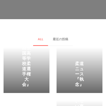
柔道
ニュ
ース
『第
ALL
最近の投稿
４１
回全
国高
等学
校柔
柔道
道選
ニュ
柔道
手権
ース
ニュ
大
『執
ース
会』
念』
『第
２８
回 さ
いせ