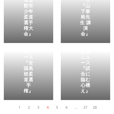
埼玉
ース
郡市
『山
少年
下泰
柔道
裕先
選手
生 講
権大
演
会』
会』
柔道
ニュ
柔道
ース
ニュ
『全
ース
国高
『試
校柔
合に
道選
臨む
手
心構
権』
え』
1
2
3
4
5
6
…
27
28