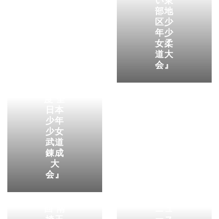
い東
部地
区少
年少
柔道
女柔
ニュ
道大
ース
会』
『平
yamasakidojo
成３
０年
度 全
日本
少年
少女
武道
錬成
柔道
大
ニュ
会』
ース
yamasakidojo
『第
５３
柔道
回 南
ニュ