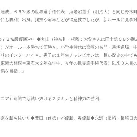
覇達成。６６㌔級の世界選手権代表・海老沼選手（明治大）と同じ野木
場にも勝利）出身。掬投や肩車などが得意技でしたが、新ルールに見事
の７３㌔級優勝)や、◆丸山（神奈川・桐蔭：お父さんは国士舘ＯＢの顕
園）がオール一本勝ちで圧勝Ｖ。小学生時代は宮崎の名門・芦塚道場、
なりのインターハイＶ。男子の１年生チャンピオンは、長い歴史の中で
（東海大相模⇒東海大２年在学中、今年の世界選手権代表）以来３人目
連覇を目指す』
スコア）連戦でも戦い抜けるスタミナと精神力の勝利。
東京を勝ち抜いた◆豊田（修徳）が優勝。春優勝◆永瀬（長崎・長崎日