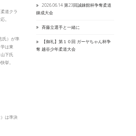
2026.06.14 第23回誠錬館杯争奪柔道
町柔道クラ
錬成大会
対応。
斉藤立選手と一緒に
志氏）が準
【御礼】第１０回 ガーヤちゃん杯争
中学は東
奪 越谷少年柔道大会
も山下氏
の快挙。
大）は準決