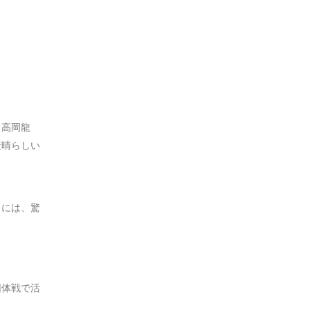
・高岡龍
素晴らしい
さには、驚
団体戦で活