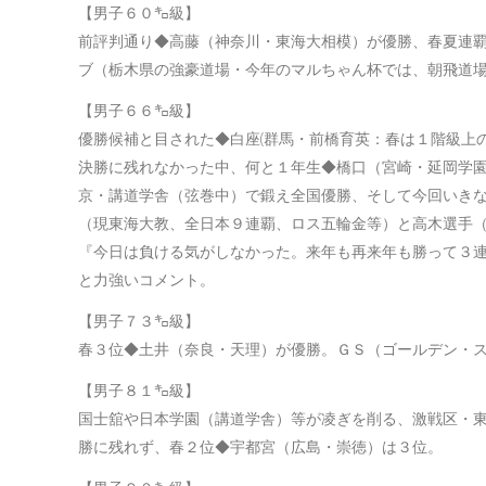
【男子６０㌔級】
前評判通り◆高藤（神奈川・東海大相模）が優勝、春夏連
ブ（栃木県の強豪道場・今年のマルちゃん杯では、朝飛道
【男子６６㌔級】
優勝候補と目された◆白座(群馬・前橋育英：春は１階級上
決勝に残れなかった中、何と１年生◆橋口（宮崎・延岡学
京・講道学舎（弦巻中）で鍛え全国優勝、そして今回いき
（現東海大教、全日本９連覇、ロス五輪金等）と高木選手
『今日は負ける気がしなかった。来年も再来年も勝って３
と力強いコメント。
【男子７３㌔級】
春３位◆土井（奈良・天理）が優勝。ＧＳ（ゴールデン・
【男子８１㌔級】
国士舘や日本学園（講道学舎）等が凌ぎを削る、激戦区・
勝に残れず、春２位◆宇都宮（広島・崇徳）は３位。