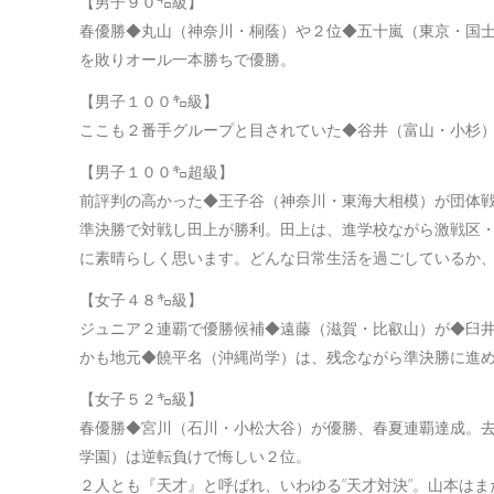
【男子９０㌔級】
春優勝◆丸山（神奈川・桐蔭）や２位◆五十嵐（東京・国
を敗りオール一本勝ちで優勝。
【男子１００㌔級】
ここも２番手グループと目されていた◆谷井（富山・小杉
【男子１００㌔超級】
前評判の高かった◆王子谷（神奈川・東海大相模）が団体
準決勝で対戦し田上が勝利。田上は、進学校ながら激戦区
に素晴らしく思います。どんな日常生活を過ごしているか
【女子４８㌔級】
ジュニア２連覇で優勝候補◆遠藤（滋賀・比叡山）が◆臼
かも地元◆饒平名（沖縄尚学）は、残念ながら準決勝に進
【女子５２㌔級】
春優勝◆宮川（石川・小松大谷）が優勝、春夏連覇達成。
学園）は逆転負けで悔しい２位。
２人とも『天才』と呼ばれ、いわゆる”天才対決”。山本は