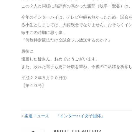
この２人と同様に前評判の高かった渡部（岐阜・鶯谷）は
今年のインターハイは、テレビ中継も無かったため、試合
る小生としましては、大変残念でなりません。おそらくイ
毎年この時期に思う事…
『何故特定競技だけ全試合フル放送するのか？』
最後に
優勝した皆さん、おめでとうございます。
また、敗れた選手も更に研鑽を重ね、今後のご活躍を祈念
平成２２年８月２０日①
【第４０号】
«
柔道ニュース 『インターハイ女子団体』
ABOUT THE AUTHOR