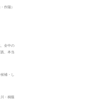
山・作陽）
代、全中の
実践、本当
勝候補・し
奈川・桐蔭