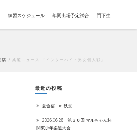
稿
練習スケジュール
年間出場予定試合
門下生
投稿
柔道ニュース 『インターハイ・男女個人戦』
最近の投稿
夏合宿 in 秩父
2026.06.28 第３６回 マルちゃん杯
関東少年柔道大会