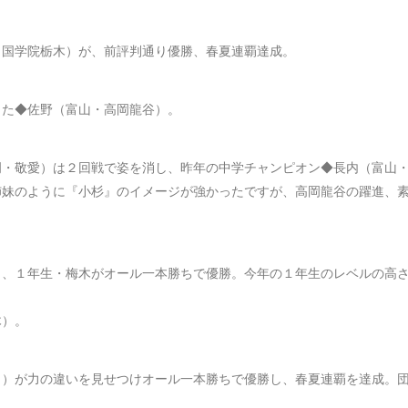
・国学院栃木）が、前評判通り優勝、春夏連覇達成。
した◆佐野（富山・高岡龍谷）。
岡・敬愛）は２回戦で姿を消し、昨年の中学チャンピオン◆長内（富山
姉妹のように『小杉』のイメージが強かったですが、高岡龍谷の躍進、
り、１年生・梅木がオール一本勝ちで優勝。今年の１年生のレベルの高
木）。
田）が力の違いを見せつけオール一本勝ちで優勝し、春夏連覇を達成。