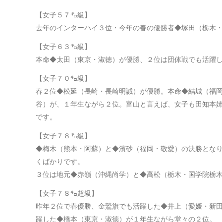
【女子５７㌔級】
去年のインターハイ３位・今年の春の優勝者◆塚田（栃木
【女子６３㌔級】
本命◆太田（東京・淑徳）が優勝、２位は団体戦でも活躍
【女子７０㌔級】
春２位◆松延（長崎・長崎明誠）が優勝。本命◆結城（福
谷）が、１年生ながら２位。富山と言えば、女子も田知本
です。
【女子７８㌔級】
◆梅木（熊本・阿蘇）と◆濱砂（福岡・敬愛）の決勝とな
くばかりです。
３位は地元◆赤嶺（沖縄尚学）と◆高松（栃木・国学院栃
【女子７８㌔超級】
昨年２位で春優勝、金鷲旗でも活躍した◆井上（愛媛・新
躍した◆橋本（東京・淑徳）が１年生ながら堂々の２位。