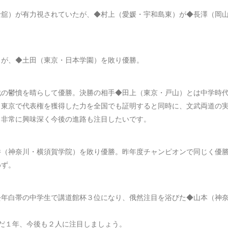
士舘）が有力視されていたが、◆村上（愛媛・宇和島東）が◆長澤（岡
）が、◆土田（東京・日本学園）を敗り優勝。
戦の鬱憤を晴らして優勝。決勝の相手◆田上（東京・戸山）とは中学時
・東京で代表権を獲得した力を全国でも証明すると同時に、文武両道の
、非常に興味深く今後の進路も注目したいです。
井（神奈川・横須賀学院）を敗り優勝。昨年度チャンピオンで同じく優
めず。
去年白帯の中学生で講道館杯３位になり、俄然注目を浴びた◆山本（神
まだ１年、今後も２人に注目しましょう。