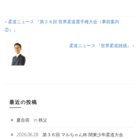
«
柔道ニュース 『第２８回 世界柔道選手権大会（事前案内
②）』
A
T
柔道ニュース 『世界柔道雑感』
»
A
最近の投稿
夏合宿 in 秩父
2026.06.28 第３６回 マルちゃん杯 関東少年柔道大会