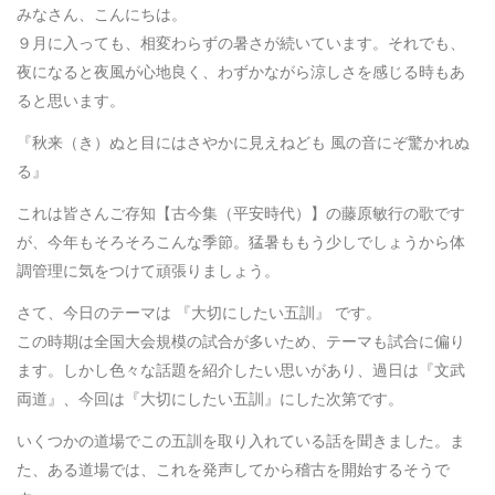
みなさん、こんにちは。
９月に入っても、相変わらずの暑さが続いています。それでも、
夜になると夜風が心地良く、わずかながら涼しさを感じる時もあ
ると思います。
『秋来（き）ぬと目にはさやかに見えねども 風の音にぞ驚かれぬ
る』
これは皆さんご存知【古今集（平安時代）】の藤原敏行の歌です
が、今年もそろそろこんな季節。猛暑ももう少しでしょうから体
調管理に気をつけて頑張りましょう。
さて、今日のテーマは 『大切にしたい五訓』 です。
この時期は全国大会規模の試合が多いため、テーマも試合に偏り
ます。しかし色々な話題を紹介したい思いがあり、過日は『文武
両道』、今回は『大切にしたい五訓』にした次第です。
いくつかの道場でこの五訓を取り入れている話を聞きました。ま
た、ある道場では、これを発声してから稽古を開始するそうで