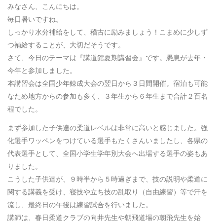
みなさん、こんにちは。
毎日暑いですね。
しっかり水分補給をして、稽古に励みましょう！こまめに少しず
つ補給することが、大切だそうです。
さて、今日のテーマは『講道館夏期講習会』です。愚息が去年・
今年と参加しました。
本講習会は全国少年錬成大会の翌日から３日間開催。宿泊も可能
なため地方からの参加も多く、３年生から６年生まで合計２百名
程でした。
まず参加した子供達の柔道レベルは非常に高いと感じました。強
化選手ワッペンをつけている選手もたくさんいましたし、各県の
代表選手として、全国小学生学年別大会へ出場する選手の姿もあ
りました。
こうした子供達が、９時半から５時過ぎまで、技の説明や柔道に
関する講義を受け、寝技や立ち技の乱取り（自由練習）等で汗を
流し、最終日の午後は練習試合を行いました。
講師は、春日柔道クラブの向井先生や朝飛道場の朝飛先生を始