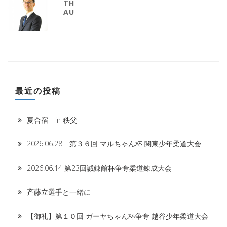
THE
AUTHOR
最近の投稿
夏合宿 in 秩父
2026.06.28 第３６回 マルちゃん杯 関東少年柔道大会
2026.06.14 第23回誠錬館杯争奪柔道錬成大会
斉藤立選手と一緒に
【御礼】第１０回 ガーヤちゃん杯争奪 越谷少年柔道大会