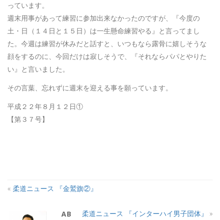
っています。
週末用事があって練習に参加出来なかったのですが、『今度の
土・日（１４日と１５日）は一生懸命練習やる』と言ってまし
た。今週は練習が休みだと話すと、いつもなら露骨に嬉しそうな
顔をするのに、今回だけは寂しそうで、『それならパパとやりた
い』と言いました。
その言葉、忘れずに週末を迎える事を願っています。
平成２２年８月１２日①
【第３７号】
«
柔道ニュース 『金鷲旗②』
柔道ニュース 『インターハイ男子団体』
»
ABOUT