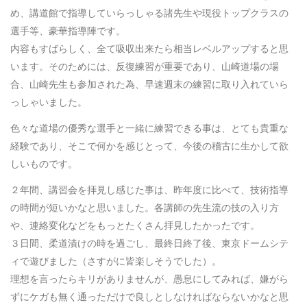
め、講道館で指導していらっしゃる諸先生や現役トップクラスの
選手等、豪華指導陣です。
内容もすばらしく、全て吸収出来たら相当レベルアップすると思
います。そのためには、反復練習が重要であり、山崎道場の場
合、山崎先生も参加された為、早速週末の練習に取り入れていら
っしゃいました。
色々な道場の優秀な選手と一緒に練習できる事は、とても貴重な
経験であり、そこで何かを感じとって、今後の稽古に生かして欲
しいものです。
２年間、講習会を拝見し感じた事は、昨年度に比べて、技術指導
の時間が短いかなと思いました。各講師の先生流の技の入り方
や、連絡変化などをもっとたくさん拝見したかったです。
３日間、柔道漬けの時を過ごし、最終日終了後、東京ドームシテ
ィで遊びました（さすがに皆楽しそうでした）。
理想を言ったらキリがありませんが、愚息にしてみれば、嫌がら
ずにケガも無く通っただけで良しとしなければならないかなと思