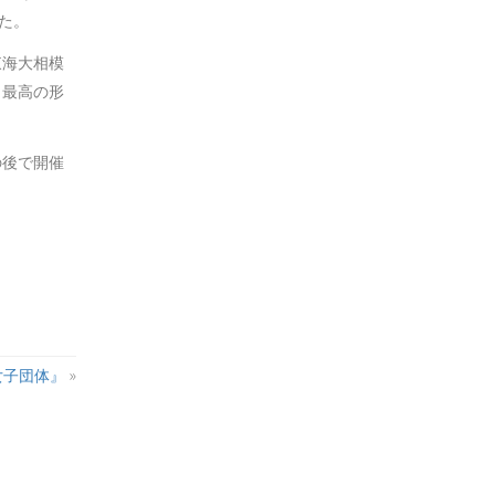
た。
東海大相模
う最高の形
の後で開催
女子団体』
»