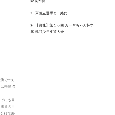
錬成大会
斉藤立選手と一緒に
【御礼】第１０回 ガーヤちゃん杯争
奪 越谷少年柔道大会
鷲旗での対
。以来浅沼
までにも書
。勝負の世
き分けで終