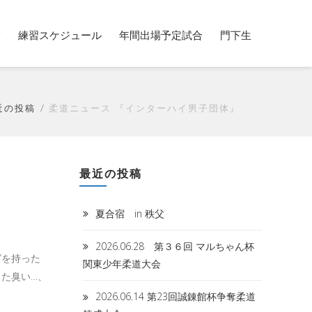
稿
練習スケジュール
年間出場予定試合
門下生
近の投稿
柔道ニュース 『インターハイ男子団体』
最近の投稿
夏合宿 in 秩父
2026.06.28 第３６回 マルちゃん杯
グを持った
関東少年柔道大会
た臭い…、
2026.06.14 第23回誠錬館杯争奪柔道