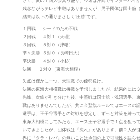
さて、夏の全国大会真っ盛り、今週は沖縄でインターハイ
残念ながらテレビ中継はありませんが、男子団体は国士舘
結果は以下の通りまさしく”圧勝”です。
１回戦 シードのため不戦
２回戦 ４対１（天理）
３回戦 ５対０（津幡）
準々決勝 ５対０（長崎日大）
準決勝 ４対０（小杉）
決勝 ３対０（東海大相模）
失点は僅かに一つ。天理戦での優勢負け。
決勝の東海大相模戦は接戦を予想しましたが、結果的には
先峰、次鋒が引き分けた後、中堅戦は国士舘・浅沼選手、
戦はありませんでしたが、共に金鷲旗ルールではエースの
選手は、王子谷選手との対戦を想定し、ずっと対策を練っ
東海大相模にしてみたら、エース王子谷選手で１点を狙っ
いてきましたが、団体戦は『流れ』があります。前２人が
界に『タラ・レバ』の無いことは承知の上で可能性を語ら