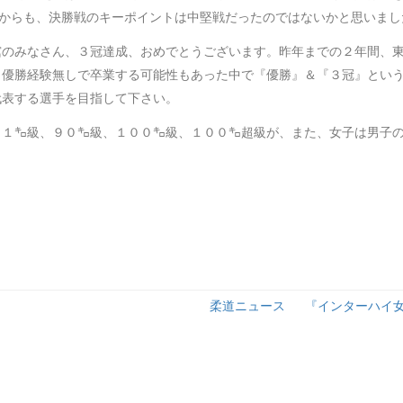
味からも、決勝戦のキーポイントは中堅戦だったのではないかと思いまし
舘のみなさん、３冠達成、おめでとうございます。昨年までの２年間、
、優勝経験無しで卒業する可能性もあった中で『優勝』＆『３冠』とい
代表する選手を目指して下さい。
８１㌔級、９０㌔級、１００㌔級、１００㌔超級が、また、女子は男子
柔道ニュース 『インターハイ