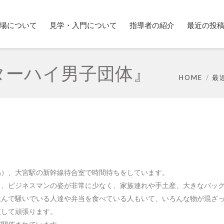
場について
見学・入門について
指導者の紹介
最近の投
ターハイ男子団体』
HOME
最
ね）、大宮駅の新幹線待合室で時間待ちをしています。
と、ビジネスマンの姿が非常に少なく、家族連れや手土産、大きなバッ
飲んで騒いでいる人達や弁当を食べている人もいて、いろんな物が混ざっ
直して頑張ります。