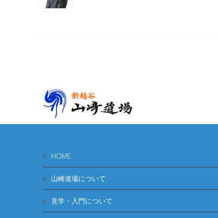
HOME
山崎道場について
見学・入門について