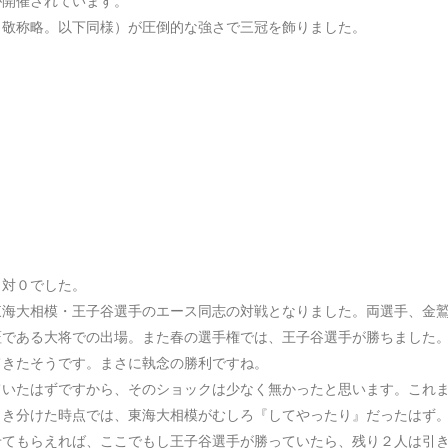
が開催されています。
（敬称略。以下同様）が圧倒的な強さで三冠を飾りました。
３対０でした。
東海大相模・王子谷選手のエース同志の対戦となりました。両選手、金
証である大将での出場。また春の選手権では、王子谷選手が勝ちました
てきたそうです。まさに執念の勝利ですね。
ていたはずですから、そのショックは少なく無かったと思います。これ
引き分けた時点では、東海大相模がむしろ『してやったり』だったはず
せてもらえれば、ここでもし王子谷選手が勝っていたら、残り２人は引