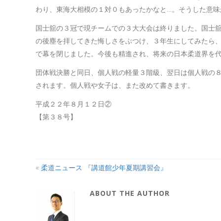
わり、東海大相模の１対０もあったかなと…。そうした意
国士舘の３冠で現チームでの３大大会は終りました。国士
の後塵を拝してきた悔しさをぶつけ、３年生にしてみたら
で幕を閉じました。今後も精進され、将来の日本柔道界を
団体戦決勝と同日、個人戦の軽量３階級、翌日は個人戦の
されます。個人戦や女子は、また改めて書きます。
平成２２年８月１２日②
【第３８号】
«
柔道ニュース 『講道館少年夏期講習会』
ABOUT THE AUTHOR