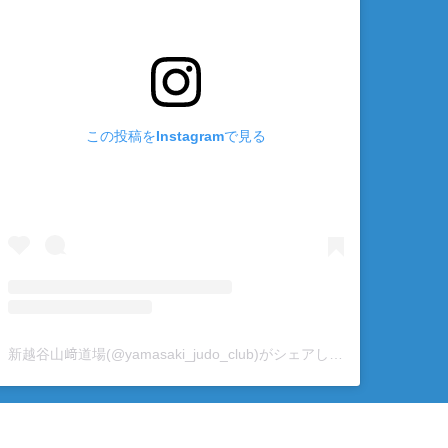
この投稿をInstagramで見る
新越谷山﨑道場(@yamasaki_judo_club)がシェアした投稿